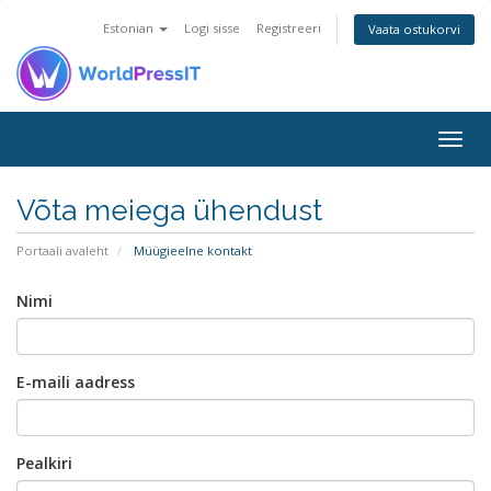
Estonian
Logi sisse
Registreeri
Vaata ostukorvi
Togg
navig
Võta meiega ühendust
Portaali avaleht
Müügieelne kontakt
Nimi
E-maili aadress
Pealkiri