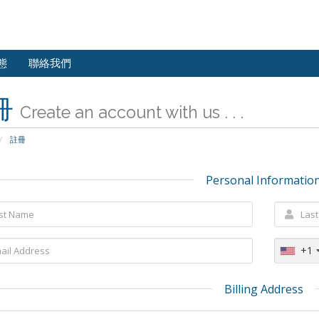
態
聯絡我們
冊
Create an account with us . . .
註冊
Personal Informatio
+1
Billing Address