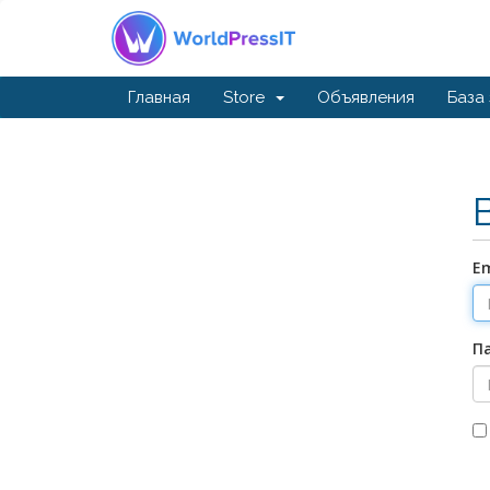
Главная
Store
Объявления
База
Em
П