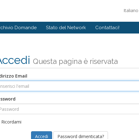
Italian
rchivio Domande
Stato del Network
Contattaci!
Accedi
Questa pagina è riservata
dirizzo Email
assword
Ricordami
Password dimenticata?