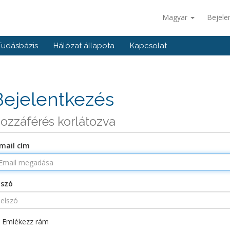
Magyar
Bejele
Tudásbázis
Hálózat állapota
Kapcsolat
Bejelentkezés
ozzáférés korlátozva
mail cím
lszó
Emlékezz rám