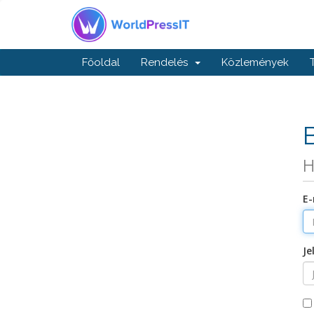
Főoldal
Rendelés
Közlemények
H
E-
Je