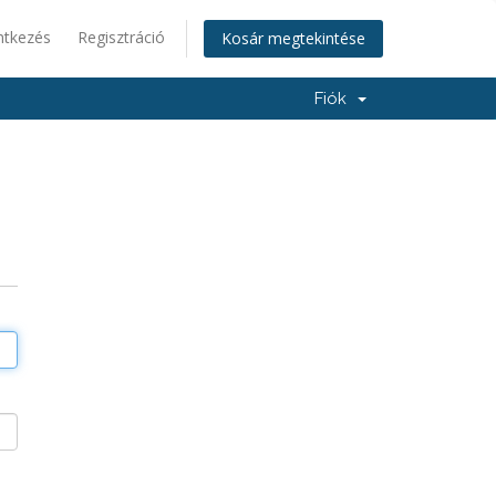
ntkezés
Regisztráció
Kosár megtekintése
Fiók